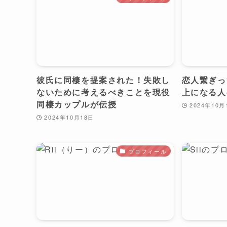
彼氏に同棲を提案された！失敗し
恋人繋ぎっ
ないために考えるべきことを現役
上になる人
同棲カップルが伝授
2024年10月
2024年10月18日
プロフィール