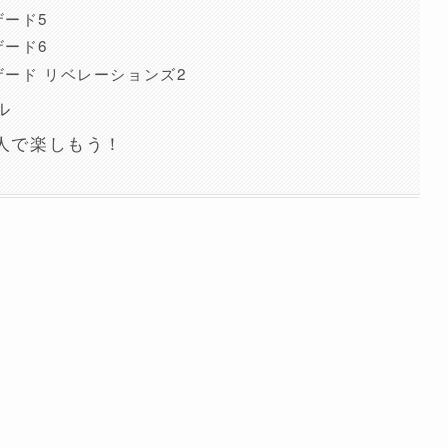
ザード5
ザード6
ード リベレーションズ2
ル
人で楽しもう！