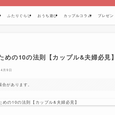
ル
ふたりぐらし
おうち遊び
カップルコラム
プレゼン
ための10の法則【カップル&夫婦必見
年4月9日
場合があります。