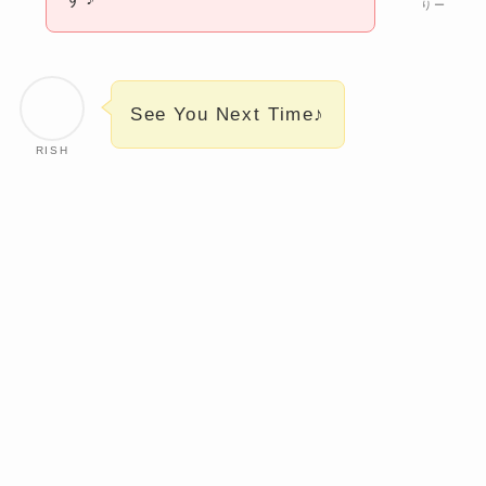
りー
See You Next Time♪
RISH